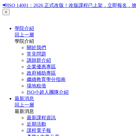
📢ISO 14001：2026 正式改版！改版課程已上架，立即報
×
學院介紹
回上一層
學院介紹
關於我們
常見問題
講師群介紹
企業優惠專區
政府補助專區
繼續教育學分指南
場地租借
ISO小超人團隊介紹
最新消息
回上一層
最新消息
最新課程資訊
近期活動
課程電子報