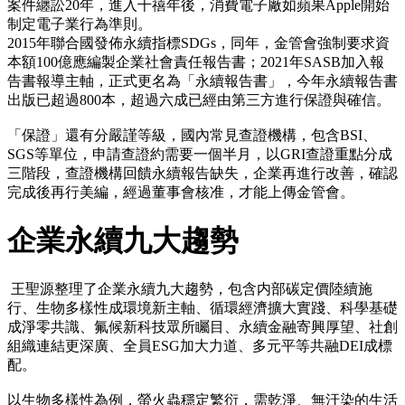
案件纏訟20年，進入千禧年後，消費電子廠如蘋果Apple開始
制定電子業行為準則。
2015年聯合國發佈永續指標SDGs，同年，金管會強制要求資
本額100億應編製企業社會責任報告書；2021年SASB加入報
告書報導主軸，正式更名為「永續報告書」，今年永續報告書
出版已超過800本，超過六成已經由第三方進行保證與確信。
「保證」還有分嚴謹等級，國內常見查證機構，包含BSI、
SGS等單位，申請查證約需要一個半月，以GRI查證重點分成
三階段，查證機構回饋永續報告缺失，企業再進行改善，確認
完成後再行美編，經過董事會核准，才能上傳金管會。
企業永續九大趨勢
王聖源整理了企業永續九大趨勢，包含内部碳定價陸續施
行、生物多樣性成環境新主軸、循環經濟擴大實踐、科學基礎
成淨零共識、氟候新科技眾所矚目、永續金融寄興厚望、社創
組織連結更深廣、全員ESG加大力道、多元平等共融DEI成標
配。
以生物多樣性為例，螢火蟲穩定繁衍，需乾淨、無汙染的生活