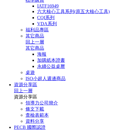
標準購買
IATF16949
六大核心工具系列(原五大核心工具)
CQI系列
VDA系列
福利品專區
其它商品
回上一層
其它商品
海報
加購紙本證書
永續公益桌曆
桌遊
ISO小超人週邊商品
資源分享區
回上一層
資源分享區
領導力公司簡介
條文下載
查檢表範本
資料分享
PECB 國際認證