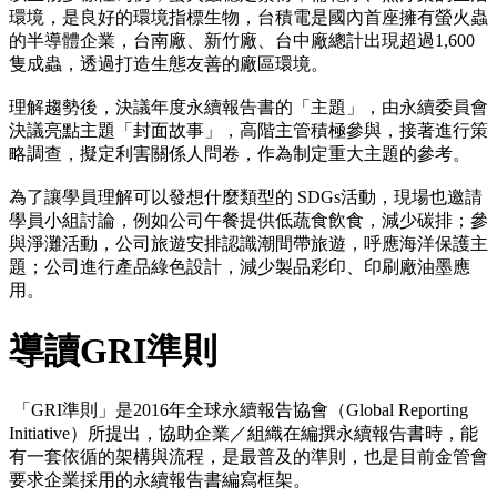
環境，是良好的環境指標生物，台積電是國內首座擁有螢火蟲
的半導體企業，台南廠、新竹廠、台中廠總計出現超過1,600
隻成蟲，透過打造生態友善的廠區環境。
理解趨勢後，決議年度永續報告書的「主題」，由永續委員會
決議亮點主題「封面故事」，高階主管積極參與，接著進行策
略調查，擬定利害關係人問卷，作為制定重大主題的參考。
為了讓學員理解可以發想什麼類型的 SDGs活動，現場也邀請
學員小組討論，例如公司午餐提供低蔬食飲食，減少碳排；參
與淨灘活動，公司旅遊安排認識潮間帶旅遊，呼應海洋保護主
題；公司進行產品綠色設計，減少製品彩印、印刷廠油墨應
用。
導讀GRI準則
「GRI準則」是2016年全球永續報告協會（Global Reporting
Initiative）所提出，協助企業／組織在編撰永續報告書時，能
有一套依循的架構與流程，是最普及的準則，也是目前金管會
要求企業採用的永續報告書編寫框架。