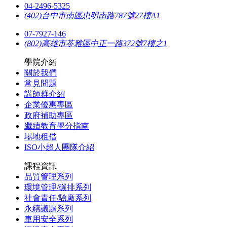
04-2496-5325
(402)台中市南區忠明南路787號27樓A1
07-7927-146
(802)高雄市苓雅區中正一路372號7樓之1
學院介紹
關於我們
常見問題
講師群介紹
企業優惠專區
政府補助專區
繼續教育學分指南
場地租借
ISO小超人團隊介紹
課程資訊
品質管理系列
環境管理/碳排系列
社會責任/驗廠系列
永續議題系列
車用安全系列