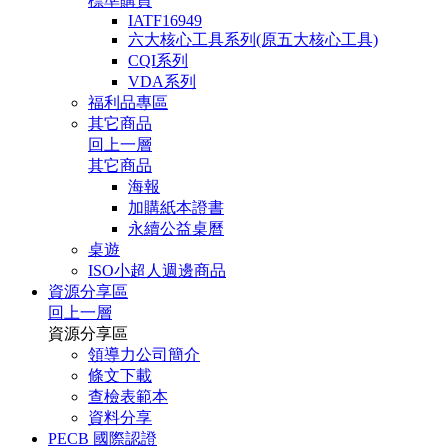
標準購買
IATF16949
六大核心工具系列(原五大核心工具)
CQI系列
VDA系列
福利品專區
其它商品
回上一層
其它商品
海報
加購紙本證書
永續公益桌曆
桌遊
ISO小超人週邊商品
資源分享區
回上一層
資源分享區
領導力公司簡介
條文下載
查檢表範本
資料分享
PECB 國際認證