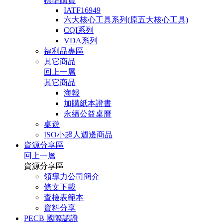
標準購買
IATF16949
六大核心工具系列(原五大核心工具)
CQI系列
VDA系列
福利品專區
其它商品
回上一層
其它商品
海報
加購紙本證書
永續公益桌曆
桌遊
ISO小超人週邊商品
資源分享區
回上一層
資源分享區
領導力公司簡介
條文下載
查檢表範本
資料分享
PECB 國際認證