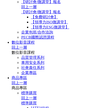
【研討會/微講堂】報名
回上一層
【研討會/微講堂】報名
【免費研討會】
【領導力ISO微講堂】
【領導力ESG微講堂】
企業包班/合作洽詢
PECB國際認證課程
數位影音課程
回上一層
數位影音課程
品質管理系列
車用安全系列
社會責任系列
企業專區
商品專區
回上一層
商品專區
標準購買
回上一層
標準購買
IATF16949