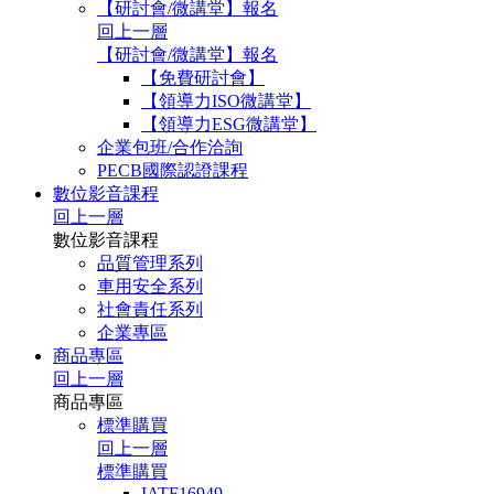
【研討會/微講堂】報名
回上一層
【研討會/微講堂】報名
【免費研討會】
【領導力ISO微講堂】
【領導力ESG微講堂】
企業包班/合作洽詢
PECB國際認證課程
數位影音課程
回上一層
數位影音課程
品質管理系列
車用安全系列
社會責任系列
企業專區
商品專區
回上一層
商品專區
標準購買
回上一層
標準購買
IATF16949