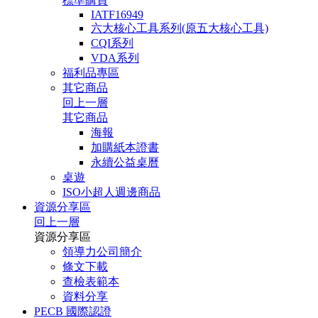
標準購買
IATF16949
六大核心工具系列(原五大核心工具)
CQI系列
VDA系列
福利品專區
其它商品
回上一層
其它商品
海報
加購紙本證書
永續公益桌曆
桌遊
ISO小超人週邊商品
資源分享區
回上一層
資源分享區
領導力公司簡介
條文下載
查檢表範本
資料分享
PECB 國際認證