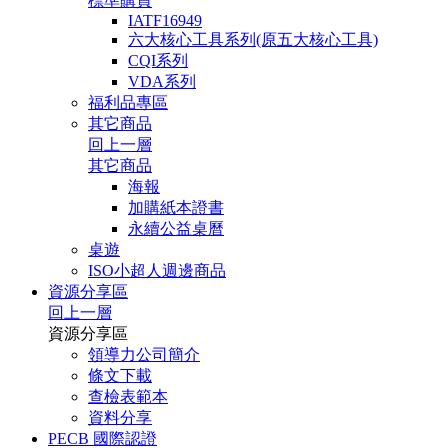
標準購買
IATF16949
六大核心工具系列(原五大核心工具)
CQI系列
VDA系列
福利品專區
其它商品
回上一層
其它商品
海報
加購紙本證書
永續公益桌曆
桌遊
ISO小超人週邊商品
資源分享區
回上一層
資源分享區
領導力公司簡介
條文下載
查檢表範本
資料分享
PECB 國際認證