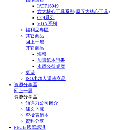
標準購買
IATF16949
六大核心工具系列(原五大核心工具)
CQI系列
VDA系列
福利品專區
其它商品
回上一層
其它商品
海報
加購紙本證書
永續公益桌曆
桌遊
ISO小超人週邊商品
資源分享區
回上一層
資源分享區
領導力公司簡介
條文下載
查檢表範本
資料分享
PECB 國際認證