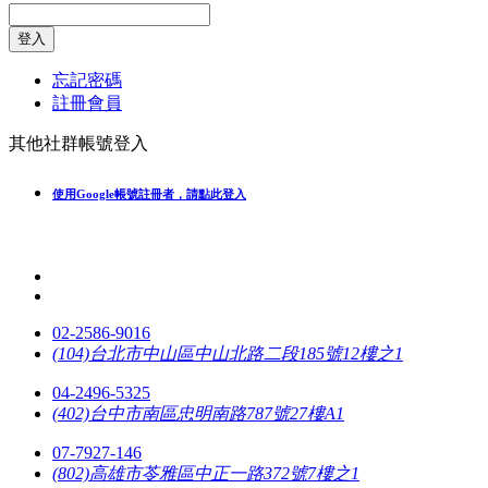
登入
忘記密碼
註冊會員
其他社群帳號登入
使用Google帳號註冊者，請點此登入
02-2586-9016
(104)台北市中山區中山北路二段185號12樓之1
04-2496-5325
(402)台中市南區忠明南路787號27樓A1
07-7927-146
(802)高雄市苓雅區中正一路372號7樓之1