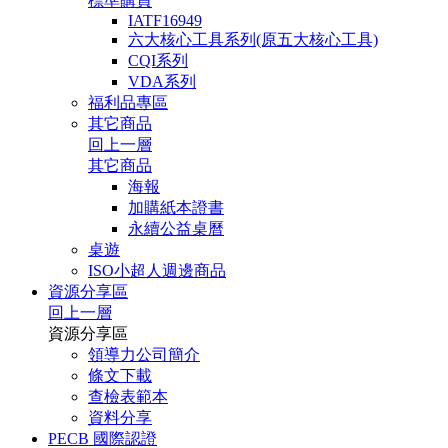
標準購買
IATF16949
六大核心工具系列(原五大核心工具)
CQI系列
VDA系列
福利品專區
其它商品
回上一層
其它商品
海報
加購紙本證書
永續公益桌曆
桌遊
ISO小超人週邊商品
資源分享區
回上一層
資源分享區
領導力公司簡介
條文下載
查檢表範本
資料分享
PECB 國際認證