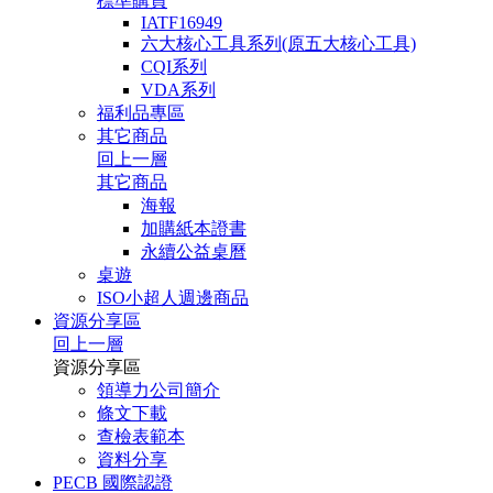
標準購買
IATF16949
六大核心工具系列(原五大核心工具)
CQI系列
VDA系列
福利品專區
其它商品
回上一層
其它商品
海報
加購紙本證書
永續公益桌曆
桌遊
ISO小超人週邊商品
資源分享區
回上一層
資源分享區
領導力公司簡介
條文下載
查檢表範本
資料分享
PECB 國際認證