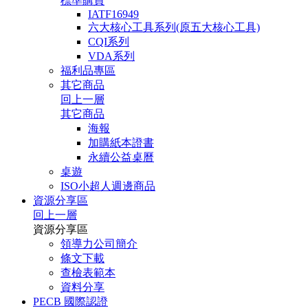
標準購買
IATF16949
六大核心工具系列(原五大核心工具)
CQI系列
VDA系列
福利品專區
其它商品
回上一層
其它商品
海報
加購紙本證書
永續公益桌曆
桌遊
ISO小超人週邊商品
資源分享區
回上一層
資源分享區
領導力公司簡介
條文下載
查檢表範本
資料分享
PECB 國際認證