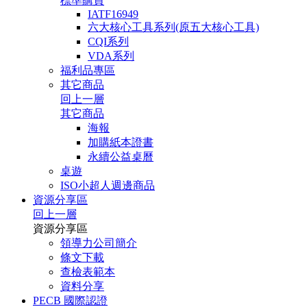
標準購買
IATF16949
六大核心工具系列(原五大核心工具)
CQI系列
VDA系列
福利品專區
其它商品
回上一層
其它商品
海報
加購紙本證書
永續公益桌曆
桌遊
ISO小超人週邊商品
資源分享區
回上一層
資源分享區
領導力公司簡介
條文下載
查檢表範本
資料分享
PECB 國際認證