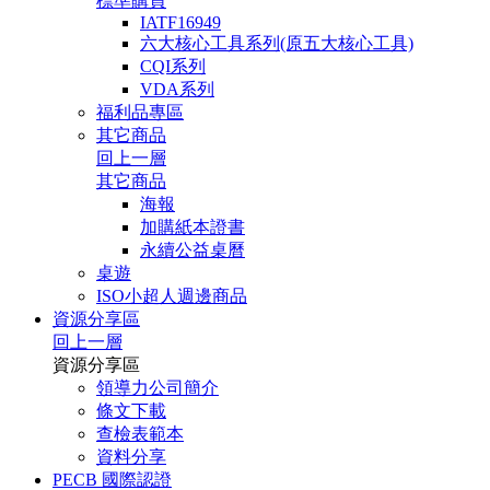
標準購買
IATF16949
六大核心工具系列(原五大核心工具)
CQI系列
VDA系列
福利品專區
其它商品
回上一層
其它商品
海報
加購紙本證書
永續公益桌曆
桌遊
ISO小超人週邊商品
資源分享區
回上一層
資源分享區
領導力公司簡介
條文下載
查檢表範本
資料分享
PECB 國際認證