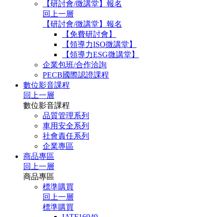
【研討會/微講堂】報名
回上一層
【研討會/微講堂】報名
【免費研討會】
【領導力ISO微講堂】
【領導力ESG微講堂】
企業包班/合作洽詢
PECB國際認證課程
數位影音課程
回上一層
數位影音課程
品質管理系列
車用安全系列
社會責任系列
企業專區
商品專區
回上一層
商品專區
標準購買
回上一層
標準購買
IATF16949