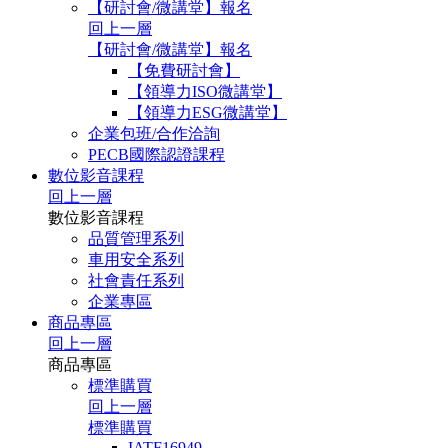
【研討會/微講堂】報名
回上一層
【研討會/微講堂】報名
【免費研討會】
【領導力ISO微講堂】
【領導力ESG微講堂】
企業包班/合作洽詢
PECB國際認證課程
數位影音課程
回上一層
數位影音課程
品質管理系列
車用安全系列
社會責任系列
企業專區
商品專區
回上一層
商品專區
標準購買
回上一層
標準購買
IATF16949