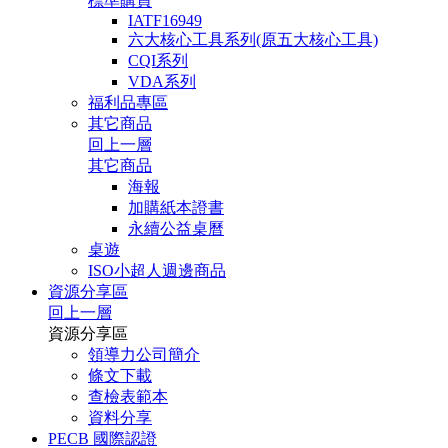
標準購買
IATF16949
六大核心工具系列(原五大核心工具)
CQI系列
VDA系列
福利品專區
其它商品
回上一層
其它商品
海報
加購紙本證書
永續公益桌曆
桌遊
ISO小超人週邊商品
資源分享區
回上一層
資源分享區
領導力公司簡介
條文下載
查檢表範本
資料分享
PECB 國際認證