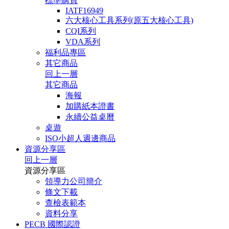
標準購買
IATF16949
六大核心工具系列(原五大核心工具)
CQI系列
VDA系列
福利品專區
其它商品
回上一層
其它商品
海報
加購紙本證書
永續公益桌曆
桌遊
ISO小超人週邊商品
資源分享區
回上一層
資源分享區
領導力公司簡介
條文下載
查檢表範本
資料分享
PECB 國際認證