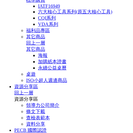
標準購買
IATF16949
六大核心工具系列(原五大核心工具)
CQI系列
VDA系列
福利品專區
其它商品
回上一層
其它商品
海報
加購紙本證書
永續公益桌曆
桌遊
ISO小超人週邊商品
資源分享區
回上一層
資源分享區
領導力公司簡介
條文下載
查檢表範本
資料分享
PECB 國際認證