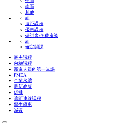
中區
南區
其他
all
遠距課程
優惠課程
研討會/免費座談
all
確定開課
最夯課程
內稽課程
新進人員的第一堂課
FMEA
企業永續
最新改版
碳排
遠距連線課程
學生優惠
減碳