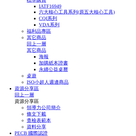
標準購買
IATF16949
六大核心工具系列(原五大核心工具)
CQI系列
VDA系列
福利品專區
其它商品
回上一層
其它商品
海報
加購紙本證書
永續公益桌曆
桌遊
ISO小超人週邊商品
資源分享區
回上一層
資源分享區
領導力公司簡介
條文下載
查檢表範本
資料分享
PECB 國際認證