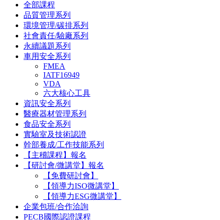
全部課程
品質管理系列
環境管理/碳排系列
社會責任/驗廠系列
永續議題系列
車用安全系列
FMEA
IATF16949
VDA
六大核心工具
資訊安全系列
醫療器材管理系列
食品安全系列
實驗室及技術認證
幹部養成/工作技能系列
【主稽課程】報名
【研討會/微講堂】報名
【免費研討會】
【領導力ISO微講堂】
【領導力ESG微講堂】
企業包班/合作洽詢
PECB國際認證課程