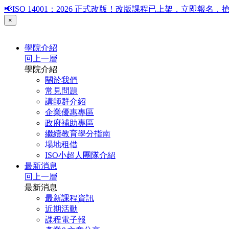
📢ISO 14001：2026 正式改版！改版課程已上架，立即報
×
學院介紹
回上一層
學院介紹
關於我們
常見問題
講師群介紹
企業優惠專區
政府補助專區
繼續教育學分指南
場地租借
ISO小超人團隊介紹
最新消息
回上一層
最新消息
最新課程資訊
近期活動
課程電子報