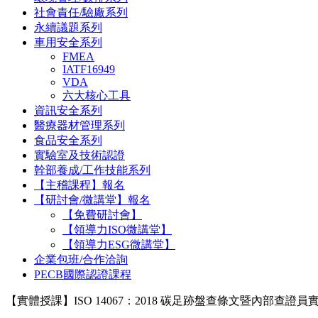
社會責任/驗廠系列
永續議題系列
車用安全系列
FMEA
IATF16949
VDA
六大核心工具
資訊安全系列
醫療器材管理系列
食品安全系列
實驗室及技術認證
幹部養成/工作技能系列
【主稽課程】報名
【研討會/微講堂】報名
【免費研討會】
【領導力ISO微講堂】
【領導力ESG微講堂】
企業包班/合作洽詢
PECB國際認證課程
【實體授課】ISO 14067：2018 碳足跡盤查條文暨內部查證員實務