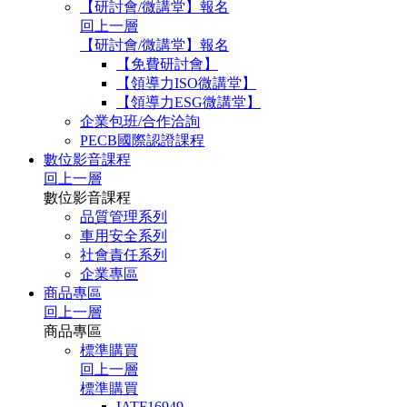
【研討會/微講堂】報名
回上一層
【研討會/微講堂】報名
【免費研討會】
【領導力ISO微講堂】
【領導力ESG微講堂】
企業包班/合作洽詢
PECB國際認證課程
數位影音課程
回上一層
數位影音課程
品質管理系列
車用安全系列
社會責任系列
企業專區
商品專區
回上一層
商品專區
標準購買
回上一層
標準購買
IATF16949