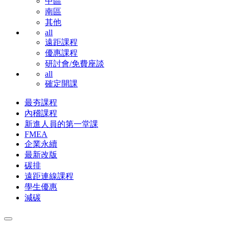
中區
南區
其他
all
遠距課程
優惠課程
研討會/免費座談
all
確定開課
最夯課程
內稽課程
新進人員的第一堂課
FMEA
企業永續
最新改版
碳排
遠距連線課程
學生優惠
減碳