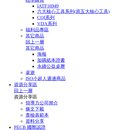
標準購買
IATF16949
六大核心工具系列(原五大核心工具)
CQI系列
VDA系列
福利品專區
其它商品
回上一層
其它商品
海報
加購紙本證書
永續公益桌曆
桌遊
ISO小超人週邊商品
資源分享區
回上一層
資源分享區
領導力公司簡介
條文下載
查檢表範本
資料分享
PECB 國際認證