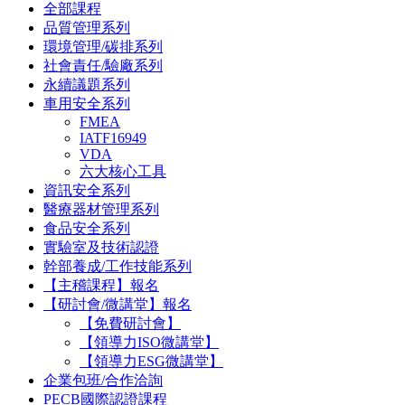
全部課程
品質管理系列
環境管理/碳排系列
社會責任/驗廠系列
永續議題系列
車用安全系列
FMEA
IATF16949
VDA
六大核心工具
資訊安全系列
醫療器材管理系列
食品安全系列
實驗室及技術認證
幹部養成/工作技能系列
【主稽課程】報名
【研討會/微講堂】報名
【免費研討會】
【領導力ISO微講堂】
【領導力ESG微講堂】
企業包班/合作洽詢
PECB國際認證課程