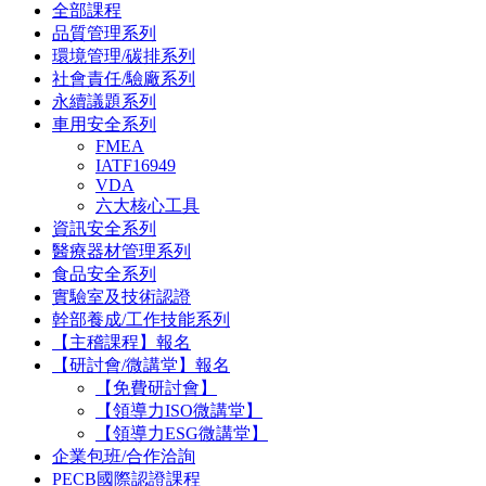
全部課程
品質管理系列
環境管理/碳排系列
社會責任/驗廠系列
永續議題系列
車用安全系列
FMEA
IATF16949
VDA
六大核心工具
資訊安全系列
醫療器材管理系列
食品安全系列
實驗室及技術認證
幹部養成/工作技能系列
【主稽課程】報名
【研討會/微講堂】報名
【免費研討會】
【領導力ISO微講堂】
【領導力ESG微講堂】
企業包班/合作洽詢
PECB國際認證課程