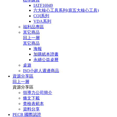
標準購買
IATF16949
六大核心工具系列(原五大核心工具)
CQI系列
VDA系列
福利品專區
其它商品
回上一層
其它商品
海報
加購紙本證書
永續公益桌曆
桌遊
ISO小超人週邊商品
資源分享區
回上一層
資源分享區
領導力公司簡介
條文下載
查檢表範本
資料分享
PECB 國際認證