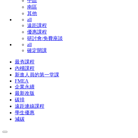
中區
南區
其他
all
遠距課程
優惠課程
研討會/免費座談
all
確定開課
最夯課程
內稽課程
新進人員的第一堂課
FMEA
企業永續
最新改版
碳排
遠距連線課程
學生優惠
減碳