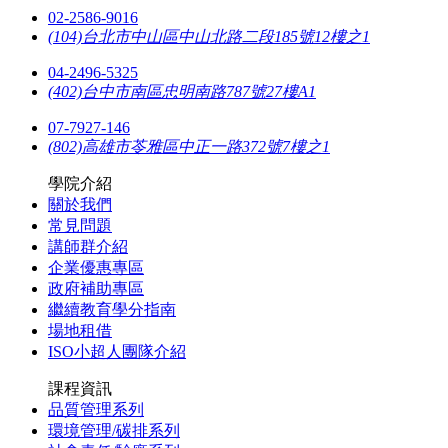
02-2586-9016
(104)台北市中山區中山北路二段185號12樓之1
04-2496-5325
(402)台中市南區忠明南路787號27樓A1
07-7927-146
(802)高雄市苓雅區中正一路372號7樓之1
學院介紹
關於我們
常見問題
講師群介紹
企業優惠專區
政府補助專區
繼續教育學分指南
場地租借
ISO小超人團隊介紹
課程資訊
品質管理系列
環境管理/碳排系列