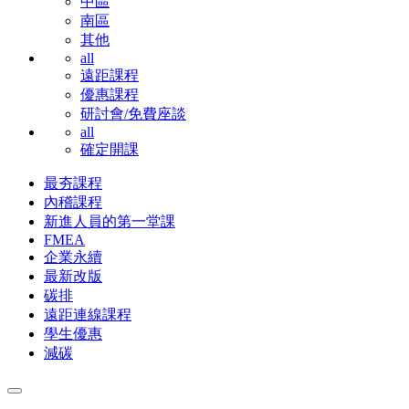
中區
南區
其他
all
遠距課程
優惠課程
研討會/免費座談
all
確定開課
最夯課程
內稽課程
新進人員的第一堂課
FMEA
企業永續
最新改版
碳排
遠距連線課程
學生優惠
減碳