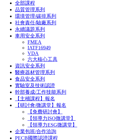
全部課程
品質管理系列
環境管理/碳排系列
社會責任/驗廠系列
永續議題系列
車用安全系列
FMEA
IATF16949
VDA
六大核心工具
資訊安全系列
醫療器材管理系列
食品安全系列
實驗室及技術認證
幹部養成/工作技能系列
【主稽課程】報名
【研討會/微講堂】報名
【免費研討會】
【領導力ISO微講堂】
【領導力ESG微講堂】
企業包班/合作洽詢
PECB國際認證課程