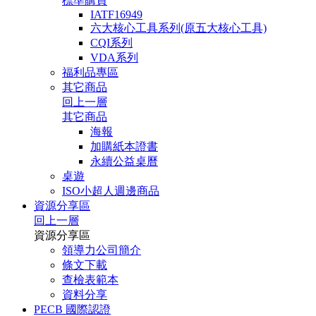
標準購買
IATF16949
六大核心工具系列(原五大核心工具)
CQI系列
VDA系列
福利品專區
其它商品
回上一層
其它商品
海報
加購紙本證書
永續公益桌曆
桌遊
ISO小超人週邊商品
資源分享區
回上一層
資源分享區
領導力公司簡介
條文下載
查檢表範本
資料分享
PECB 國際認證