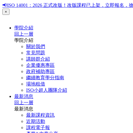
📢ISO 14001：2026 正式改版！改版課程已上架，立即報
×
學院介紹
回上一層
學院介紹
關於我們
常見問題
講師群介紹
企業優惠專區
政府補助專區
繼續教育學分指南
場地租借
ISO小超人團隊介紹
最新消息
回上一層
最新消息
最新課程資訊
近期活動
課程電子報