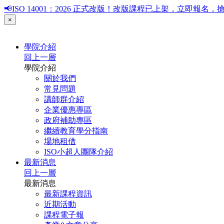
📢ISO 14001：2026 正式改版！改版課程已上架，立即報
×
學院介紹
回上一層
學院介紹
關於我們
常見問題
講師群介紹
企業優惠專區
政府補助專區
繼續教育學分指南
場地租借
ISO小超人團隊介紹
最新消息
回上一層
最新消息
最新課程資訊
近期活動
課程電子報