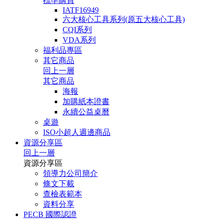
標準購買
IATF16949
六大核心工具系列(原五大核心工具)
CQI系列
VDA系列
福利品專區
其它商品
回上一層
其它商品
海報
加購紙本證書
永續公益桌曆
桌遊
ISO小超人週邊商品
資源分享區
回上一層
資源分享區
領導力公司簡介
條文下載
查檢表範本
資料分享
PECB 國際認證