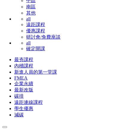
中區
南區
其他
all
遠距課程
優惠課程
研討會/免費座談
all
確定開課
最夯課程
內稽課程
新進人員的第一堂課
FMEA
企業永續
最新改版
碳排
遠距連線課程
學生優惠
減碳