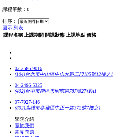
課程筆數：0
|
排序：
圖示
列表
課程名稱
上課
期間
開課
狀態
上課
地點
價格
02-2586-9016
(104)台北市中山區中山北路二段185號12樓之1
04-2496-5325
(402)台中市南區忠明南路787號27樓A1
07-7927-146
(802)高雄市苓雅區中正一路372號7樓之1
學院介紹
關於我們
常見問題