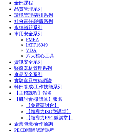
全部課程
品質管理系列
環境管理/碳排系列
社會責任/驗廠系列
永續議題系列
車用安全系列
FMEA
IATF16949
VDA
六大核心工具
資訊安全系列
醫療器材管理系列
食品安全系列
實驗室及技術認證
幹部養成/工作技能系列
【主稽課程】報名
【研討會/微講堂】報名
【免費研討會】
【領導力ISO微講堂】
【領導力ESG微講堂】
企業包班/合作洽詢
PECB國際認證課程