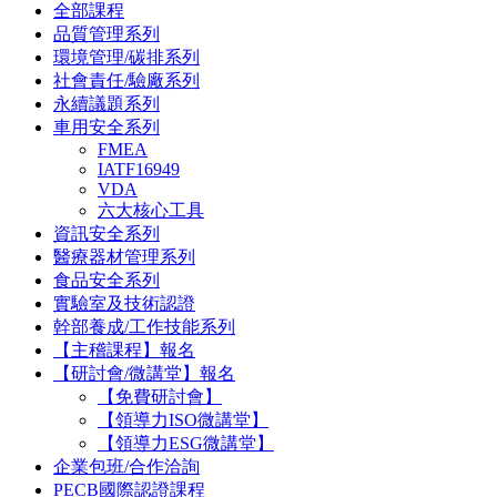
全部課程
品質管理系列
環境管理/碳排系列
社會責任/驗廠系列
永續議題系列
車用安全系列
FMEA
IATF16949
VDA
六大核心工具
資訊安全系列
醫療器材管理系列
食品安全系列
實驗室及技術認證
幹部養成/工作技能系列
【主稽課程】報名
【研討會/微講堂】報名
【免費研討會】
【領導力ISO微講堂】
【領導力ESG微講堂】
企業包班/合作洽詢
PECB國際認證課程