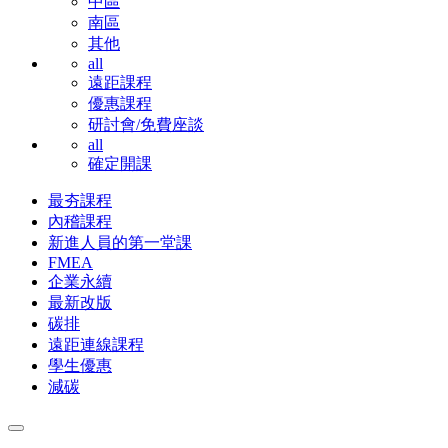
中區
南區
其他
all
遠距課程
優惠課程
研討會/免費座談
all
確定開課
最夯課程
內稽課程
新進人員的第一堂課
FMEA
企業永續
最新改版
碳排
遠距連線課程
學生優惠
減碳