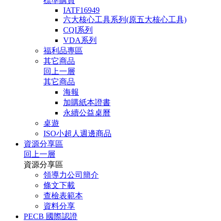
標準購買
IATF16949
六大核心工具系列(原五大核心工具)
CQI系列
VDA系列
福利品專區
其它商品
回上一層
其它商品
海報
加購紙本證書
永續公益桌曆
桌遊
ISO小超人週邊商品
資源分享區
回上一層
資源分享區
領導力公司簡介
條文下載
查檢表範本
資料分享
PECB 國際認證