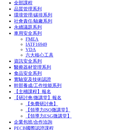
全部課程
品質管理系列
環境管理/碳排系列
社會責任/驗廠系列
永續議題系列
車用安全系列
FMEA
IATF16949
VDA
六大核心工具
資訊安全系列
醫療器材管理系列
食品安全系列
實驗室及技術認證
幹部養成/工作技能系列
【主稽課程】報名
【研討會/微講堂】報名
【免費研討會】
【領導力ISO微講堂】
【領導力ESG微講堂】
企業包班/合作洽詢
PECB國際認證課程