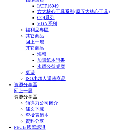
標準購買
IATF16949
六大核心工具系列(原五大核心工具)
CQI系列
VDA系列
福利品專區
其它商品
回上一層
其它商品
海報
加購紙本證書
永續公益桌曆
桌遊
ISO小超人週邊商品
資源分享區
回上一層
資源分享區
領導力公司簡介
條文下載
查檢表範本
資料分享
PECB 國際認證