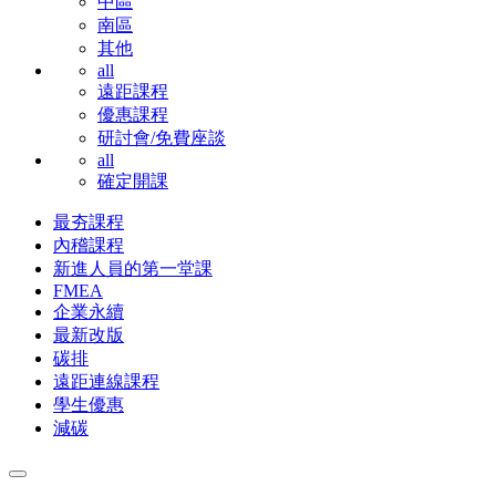
中區
南區
其他
all
遠距課程
優惠課程
研討會/免費座談
all
確定開課
最夯課程
內稽課程
新進人員的第一堂課
FMEA
企業永續
最新改版
碳排
遠距連線課程
學生優惠
減碳