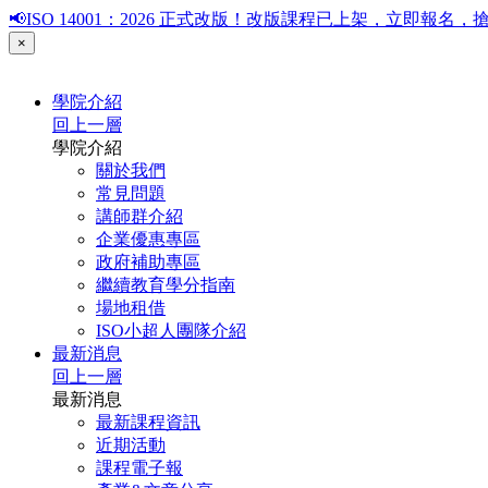
📢ISO 14001：2026 正式改版！改版課程已上架，立即報
×
學院介紹
回上一層
學院介紹
關於我們
常見問題
講師群介紹
企業優惠專區
政府補助專區
繼續教育學分指南
場地租借
ISO小超人團隊介紹
最新消息
回上一層
最新消息
最新課程資訊
近期活動
課程電子報