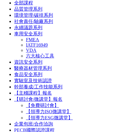
全部課程
品質管理系列
環境管理/碳排系列
社會責任/驗廠系列
永續議題系列
車用安全系列
FMEA
IATF16949
VDA
六大核心工具
資訊安全系列
醫療器材管理系列
食品安全系列
實驗室及技術認證
幹部養成/工作技能系列
【主稽課程】報名
【研討會/微講堂】報名
【免費研討會】
【領導力ISO微講堂】
【領導力ESG微講堂】
企業包班/合作洽詢
PECB國際認證課程