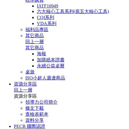
標準購買
IATF16949
六大核心工具系列(原五大核心工具)
CQI系列
VDA系列
福利品專區
其它商品
回上一層
其它商品
海報
加購紙本證書
永續公益桌曆
桌遊
ISO小超人週邊商品
資源分享區
回上一層
資源分享區
領導力公司簡介
條文下載
查檢表範本
資料分享
PECB 國際認證