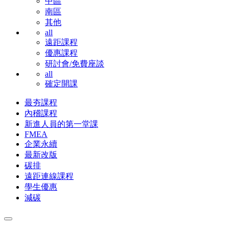
中區
南區
其他
all
遠距課程
優惠課程
研討會/免費座談
all
確定開課
最夯課程
內稽課程
新進人員的第一堂課
FMEA
企業永續
最新改版
碳排
遠距連線課程
學生優惠
減碳