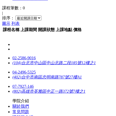
課程筆數：0
|
排序：
圖示
列表
課程名稱
上課
期間
開課
狀態
上課
地點
價格
02-2586-9016
(104)台北市中山區中山北路二段185號12樓之1
04-2496-5325
(402)台中市南區忠明南路787號27樓A1
07-7927-146
(802)高雄市苓雅區中正一路372號7樓之1
學院介紹
關於我們
常見問題