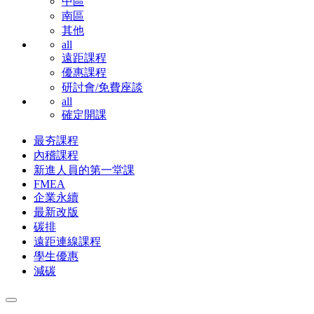
中區
南區
其他
all
遠距課程
優惠課程
研討會/免費座談
all
確定開課
最夯課程
內稽課程
新進人員的第一堂課
FMEA
企業永續
最新改版
碳排
遠距連線課程
學生優惠
減碳