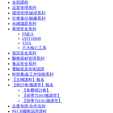
全部課程
品質管理系列
環境管理/碳排系列
社會責任/驗廠系列
永續議題系列
車用安全系列
FMEA
IATF16949
VDA
六大核心工具
資訊安全系列
醫療器材管理系列
食品安全系列
實驗室及技術認證
幹部養成/工作技能系列
【主稽課程】報名
【研討會/微講堂】報名
【免費研討會】
【領導力ISO微講堂】
【領導力ESG微講堂】
企業包班/合作洽詢
PECB國際認證課程