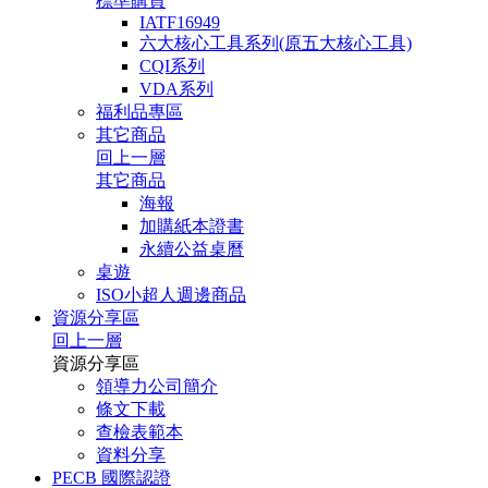
標準購買
IATF16949
六大核心工具系列(原五大核心工具)
CQI系列
VDA系列
福利品專區
其它商品
回上一層
其它商品
海報
加購紙本證書
永續公益桌曆
桌遊
ISO小超人週邊商品
資源分享區
回上一層
資源分享區
領導力公司簡介
條文下載
查檢表範本
資料分享
PECB 國際認證