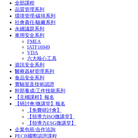
全部課程
品質管理系列
環境管理/碳排系列
社會責任/驗廠系列
永續議題系列
車用安全系列
FMEA
IATF16949
VDA
六大核心工具
資訊安全系列
醫療器材管理系列
食品安全系列
實驗室及技術認證
幹部養成/工作技能系列
【主稽課程】報名
【研討會/微講堂】報名
【免費研討會】
【領導力ISO微講堂】
【領導力ESG微講堂】
企業包班/合作洽詢
PECB國際認證課程