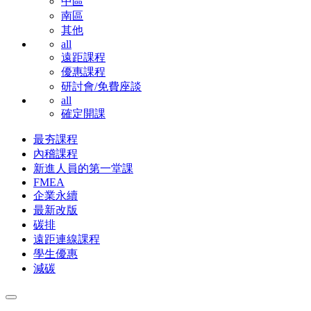
中區
南區
其他
all
遠距課程
優惠課程
研討會/免費座談
all
確定開課
最夯課程
內稽課程
新進人員的第一堂課
FMEA
企業永續
最新改版
碳排
遠距連線課程
學生優惠
減碳