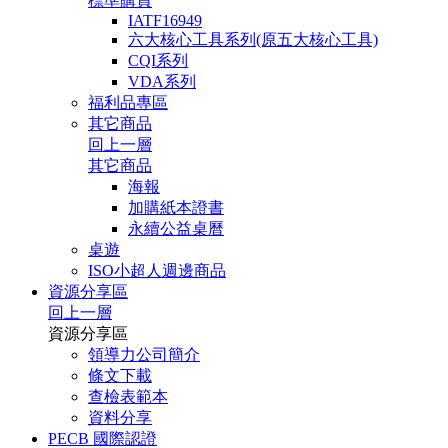
標準購買
IATF16949
六大核心工具系列(原五大核心工具)
CQI系列
VDA系列
福利品專區
其它商品
回上一層
其它商品
海報
加購紙本證書
永續公益桌曆
桌遊
ISO小超人週邊商品
資源分享區
回上一層
資源分享區
領導力公司簡介
條文下載
查檢表範本
資料分享
PECB 國際認證