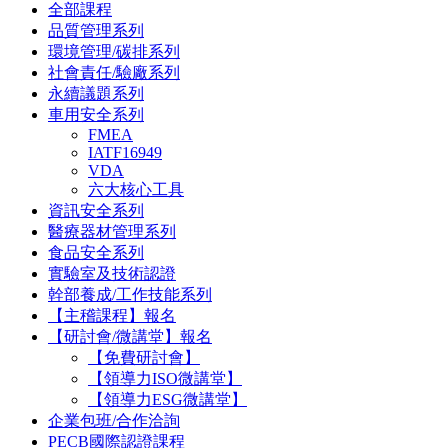
全部課程
品質管理系列
環境管理/碳排系列
社會責任/驗廠系列
永續議題系列
車用安全系列
FMEA
IATF16949
VDA
六大核心工具
資訊安全系列
醫療器材管理系列
食品安全系列
實驗室及技術認證
幹部養成/工作技能系列
【主稽課程】報名
【研討會/微講堂】報名
【免費研討會】
【領導力ISO微講堂】
【領導力ESG微講堂】
企業包班/合作洽詢
PECB國際認證課程