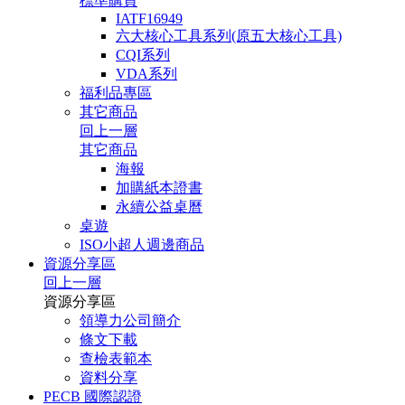
標準購買
IATF16949
六大核心工具系列(原五大核心工具)
CQI系列
VDA系列
福利品專區
其它商品
回上一層
其它商品
海報
加購紙本證書
永續公益桌曆
桌遊
ISO小超人週邊商品
資源分享區
回上一層
資源分享區
領導力公司簡介
條文下載
查檢表範本
資料分享
PECB 國際認證