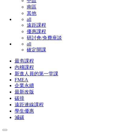
中區
南區
其他
all
遠距課程
優惠課程
研討會/免費座談
all
確定開課
最夯課程
內稽課程
新進人員的第一堂課
FMEA
企業永續
最新改版
碳排
遠距連線課程
學生優惠
減碳