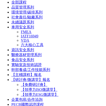
全部課程
品質管理系列
環境管理/碳排系列
社會責任/驗廠系列
永續議題系列
車用安全系列
FMEA
IATF16949
VDA
六大核心工具
資訊安全系列
醫療器材管理系列
食品安全系列
實驗室及技術認證
幹部養成/工作技能系列
【主稽課程】報名
【研討會/微講堂】報名
【免費研討會】
【領導力ISO微講堂】
【領導力ESG微講堂】
企業包班/合作洽詢
PECB國際認證課程