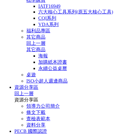
標準購買
IATF16949
六大核心工具系列(原五大核心工具)
CQI系列
VDA系列
福利品專區
其它商品
回上一層
其它商品
海報
加購紙本證書
永續公益桌曆
桌遊
ISO小超人週邊商品
資源分享區
回上一層
資源分享區
領導力公司簡介
條文下載
查檢表範本
資料分享
PECB 國際認證