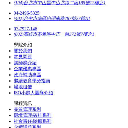
(104)台北市中山區中山北路二段185號12樓之1
04-2496-5325
(402)台中市南區忠明南路787號27樓A1
07-7927-146
(802)高雄市苓雅區中正一路372號7樓之1
學院介紹
關於我們
常見問題
講師群介紹
企業優惠專區
政府補助專區
繼續教育學分指南
場地租借
ISO小超人團隊介紹
課程資訊
品質管理系列
環境管理/碳排系列
社會責任/驗廠系列
永續議題系列