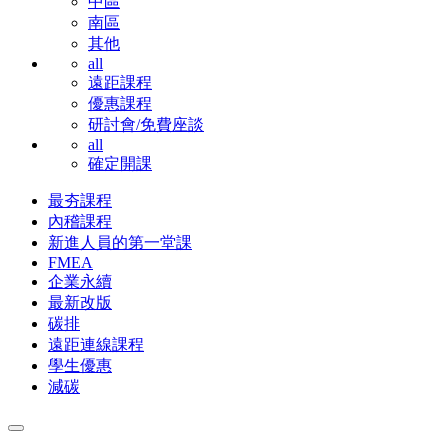
中區
南區
其他
all
遠距課程
優惠課程
研討會/免費座談
all
確定開課
最夯課程
內稽課程
新進人員的第一堂課
FMEA
企業永續
最新改版
碳排
遠距連線課程
學生優惠
減碳