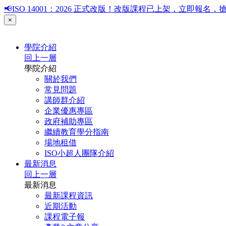
📢ISO 14001：2026 正式改版！改版課程已上架，立即報
×
學院介紹
回上一層
學院介紹
關於我們
常見問題
講師群介紹
企業優惠專區
政府補助專區
繼續教育學分指南
場地租借
ISO小超人團隊介紹
最新消息
回上一層
最新消息
最新課程資訊
近期活動
課程電子報