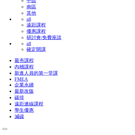
中區
南區
其他
all
遠距課程
優惠課程
研討會/免費座談
all
確定開課
最夯課程
內稽課程
新進人員的第一堂課
FMEA
企業永續
最新改版
碳排
遠距連線課程
學生優惠
減碳