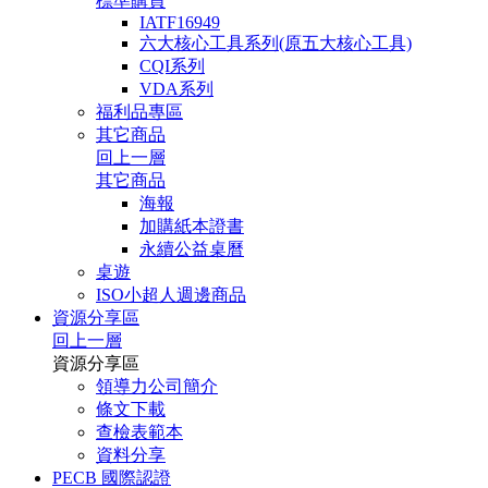
標準購買
IATF16949
六大核心工具系列(原五大核心工具)
CQI系列
VDA系列
福利品專區
其它商品
回上一層
其它商品
海報
加購紙本證書
永續公益桌曆
桌遊
ISO小超人週邊商品
資源分享區
回上一層
資源分享區
領導力公司簡介
條文下載
查檢表範本
資料分享
PECB 國際認證