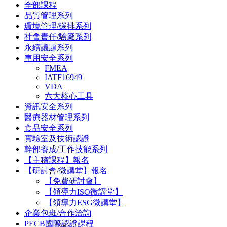
全部課程
品質管理系列
環境管理/碳排系列
社會責任/驗廠系列
永續議題系列
車用安全系列
FMEA
IATF16949
VDA
六大核心工具
資訊安全系列
醫療器材管理系列
食品安全系列
實驗室及技術認證
幹部養成/工作技能系列
【主稽課程】報名
【研討會/微講堂】報名
【免費研討會】
【領導力ISO微講堂】
【領導力ESG微講堂】
企業包班/合作洽詢
PECB國際認證課程