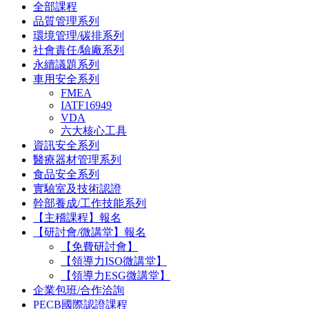
全部課程
品質管理系列
環境管理/碳排系列
社會責任/驗廠系列
永續議題系列
車用安全系列
FMEA
IATF16949
VDA
六大核心工具
資訊安全系列
醫療器材管理系列
食品安全系列
實驗室及技術認證
幹部養成/工作技能系列
【主稽課程】報名
【研討會/微講堂】報名
【免費研討會】
【領導力ISO微講堂】
【領導力ESG微講堂】
企業包班/合作洽詢
PECB國際認證課程