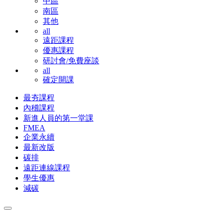
中區
南區
其他
all
遠距課程
優惠課程
研討會/免費座談
all
確定開課
最夯課程
內稽課程
新進人員的第一堂課
FMEA
企業永續
最新改版
碳排
遠距連線課程
學生優惠
減碳