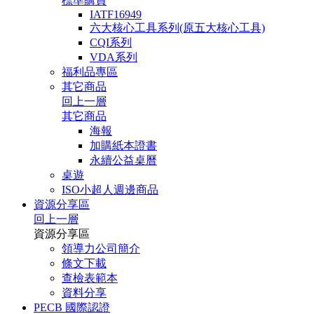
標準購買
IATF16949
六大核心工具系列(原五大核心工具)
CQI系列
VDA系列
福利品專區
其它商品
回上一層
其它商品
海報
加購紙本證書
永續公益桌曆
桌遊
ISO小超人週邊商品
資源分享區
回上一層
資源分享區
領導力公司簡介
條文下載
查檢表範本
資料分享
PECB 國際認證