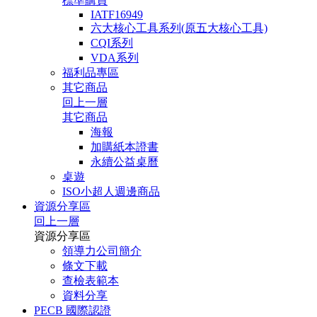
標準購買
IATF16949
六大核心工具系列(原五大核心工具)
CQI系列
VDA系列
福利品專區
其它商品
回上一層
其它商品
海報
加購紙本證書
永續公益桌曆
桌遊
ISO小超人週邊商品
資源分享區
回上一層
資源分享區
領導力公司簡介
條文下載
查檢表範本
資料分享
PECB 國際認證