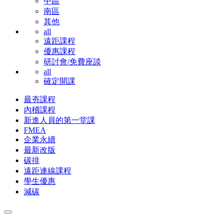
中區
南區
其他
all
遠距課程
優惠課程
研討會/免費座談
all
確定開課
最夯課程
內稽課程
新進人員的第一堂課
FMEA
企業永續
最新改版
碳排
遠距連線課程
學生優惠
減碳