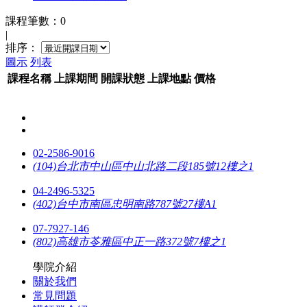
課程筆數：0
|
排序：
圖示
列表
課程名稱
上課
期間
開課
狀態
上課
地點
價格
02-2586-9016
(104)台北市中山區中山北路二段185號12樓之1
04-2496-5325
(402)台中市南區忠明南路787號27樓A1
07-7927-146
(802)高雄市苓雅區中正一路372號7樓之1
學院介紹
關於我們
常見問題