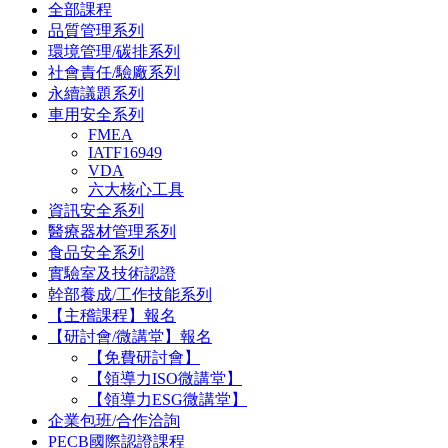
全部課程
品質管理系列
環境管理/碳排系列
社會責任/驗廠系列
永續議題系列
車用安全系列
FMEA
IATF16949
VDA
六大核心工具
資訊安全系列
醫療器材管理系列
食品安全系列
實驗室及技術認證
幹部養成/工作技能系列
【主稽課程】報名
【研討會/微講堂】報名
【免費研討會】
【領導力ISO微講堂】
【領導力ESG微講堂】
企業包班/合作洽詢
PECB國際認證課程