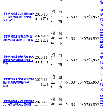
名
我
招
台
【實體授課】品管必備職能
2026-10-
要
生
中
NT$
3,465
~
NT$
3,850
QC(7)手法與QCC品管圈
01（四）
報
(K01-002)
中
市
名
我
招
台
2026-10-
要
【實體授課】基層主管-管
生
中
NT$
3,465
~
NT$
3,850
22（四）
理能力訓練課程(K01-003)
報
中
市
名
我
招
台
【實體授課】製造與服務品
2026-11-
要
生
中
NT$
3,465
~
NT$
3,850
質管理基礎訓練課程(K01-
09（一）
報
004)
中
市
名
我
招
台
【實體授課】管理大師的問
2026-11-
要
生
中
NT$
3,465
~
NT$
3,850
題分析與決策課程(K01-
11（三）
報
005)
中
市
名
我
招
台
【實體授課】品管必備職能
2026-12-
要
生
中
NT$
3,465
~
NT$
3,850
QC(7)手法與QCC品管圈