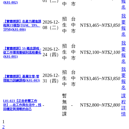
01（二）
報
(K01-002)
中
市
名
我
招
台
【實體授課】生產力躍進課
2026-12-
要
生
中
NT$
3,465
~
NT$
3,850
程與3T模型(TQM、TPS、
08（二）
報
TPM)(K01-006)
中
市
名
我
招
台
【實體授課】5S 概念課程 -
2026-12-
要
生
中
NT$
2,100
~
NT$
2,100
從工作環境整頓到流程優化
24（四）
報
(K01-001)
中
市
名
我
招
台
2026-12-
要
【實體授課】基層主管-管
生
中
NT$
3,465
~
NT$
3,850
31（四）
理能力訓練課程(K01-003)
報
中
市
名
暫
課
L01-023【正念舒壓工作
無
程
-
-
NT$
2,800
~
NT$
2,800
坊】—在工作與生活中，找
開
詳
回穩定與清晰的自己
課
情
1
2