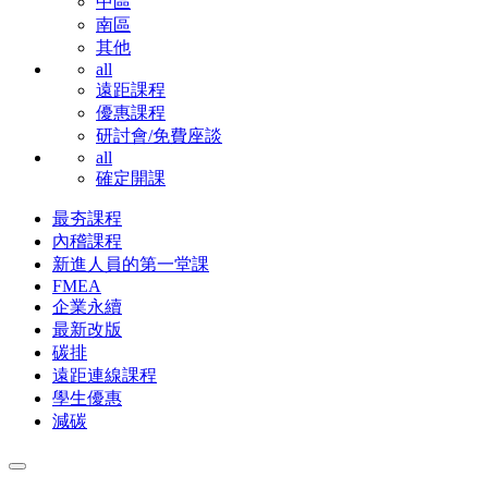
中區
南區
其他
all
遠距課程
優惠課程
研討會/免費座談
all
確定開課
最夯課程
內稽課程
新進人員的第一堂課
FMEA
企業永續
最新改版
碳排
遠距連線課程
學生優惠
減碳