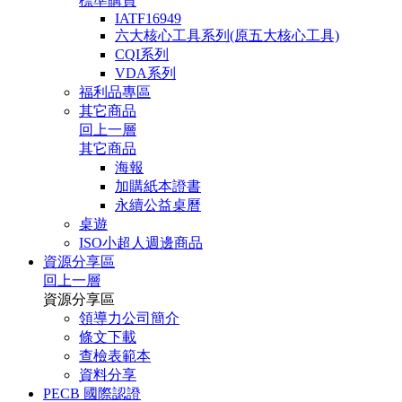
標準購買
IATF16949
六大核心工具系列(原五大核心工具)
CQI系列
VDA系列
福利品專區
其它商品
回上一層
其它商品
海報
加購紙本證書
永續公益桌曆
桌遊
ISO小超人週邊商品
資源分享區
回上一層
資源分享區
領導力公司簡介
條文下載
查檢表範本
資料分享
PECB 國際認證