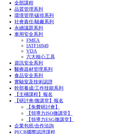
全部課程
品質管理系列
環境管理/碳排系列
社會責任/驗廠系列
永續議題系列
車用安全系列
FMEA
IATF16949
VDA
六大核心工具
資訊安全系列
醫療器材管理系列
食品安全系列
實驗室及技術認證
幹部養成/工作技能系列
【主稽課程】報名
【研討會/微講堂】報名
【免費研討會】
【領導力ISO微講堂】
【領導力ESG微講堂】
企業包班/合作洽詢
PECB國際認證課程