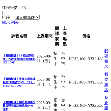
課程筆數：13
|
排序：
圖示
列表
開
上
課
課
課程名稱
上課
期間
價格
狀
地
態
點
我
招
台
【實體授課】5S 概念課程 -
2026-08-
要
生
中
NT$
2,100
~
NT$
2,100
從工作環境整頓到流程優化
21（五）
報
(K01-001)
中
市
名
我
招
台
【實體授課】生產力躍進課
2026-08-
要
生
中
NT$
3,465
~
NT$
3,850
程與3T模型(TQM、TPS、
31（一）
報
TPM)(K01-006)
中
市
名
我
招
台
【實體授課】製造與服務品
2026-09-
要
生
中
NT$
3,465
~
NT$
3,850
質管理基礎訓練課程(K01-
03（四）
報
004)
中
市