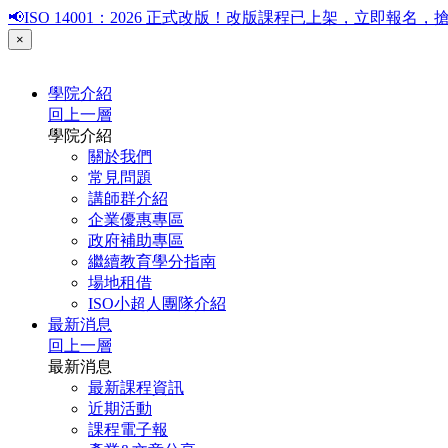
📢ISO 14001：2026 正式改版！改版課程已上架，立即報
×
學院介紹
回上一層
學院介紹
關於我們
常見問題
講師群介紹
企業優惠專區
政府補助專區
繼續教育學分指南
場地租借
ISO小超人團隊介紹
最新消息
回上一層
最新消息
最新課程資訊
近期活動
課程電子報