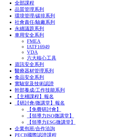
全部課程
品質管理系列
環境管理/碳排系列
社會責任/驗廠系列
永續議題系列
車用安全系列
FMEA
IATF16949
VDA
六大核心工具
資訊安全系列
醫療器材管理系列
食品安全系列
實驗室及技術認證
幹部養成/工作技能系列
【主稽課程】報名
【研討會/微講堂】報名
【免費研討會】
【領導力ISO微講堂】
【領導力ESG微講堂】
企業包班/合作洽詢
PECB國際認證課程