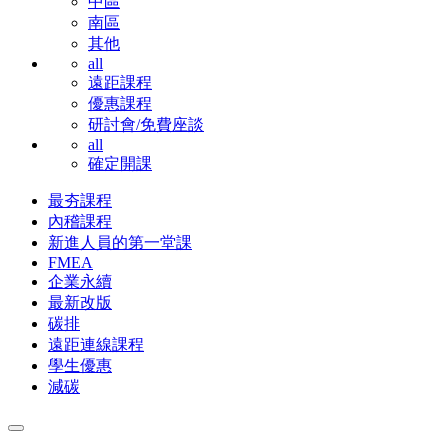
中區
南區
其他
all
遠距課程
優惠課程
研討會/免費座談
all
確定開課
最夯課程
內稽課程
新進人員的第一堂課
FMEA
企業永續
最新改版
碳排
遠距連線課程
學生優惠
減碳