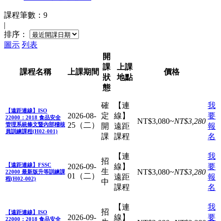
課程筆數：9
|
排序：
圖示
列表
開
課
上課
課程名稱
上課
期間
價格
狀
地點
態
確
【連
我
【遠距連線】ISO
2026-08-
定
線】
要
22000：2018 食品安全
NT$
3,080
~
NT$
3,280
25（二）
管理系統條文暨內部稽核
開
遠距
報
員訓練課程(H02-001)
課
課程
名
【連
我
招
【遠距連線】FSSC
2026-09-
線】
要
生
NT$
3,080
~
NT$
3,280
22000 最新版升等訓練課
01（二）
遠距
報
程(H02-002)
中
課程
名
【連
我
招
【遠距連線】ISO
2026-09-
線】
要
22000：2018 食品安全