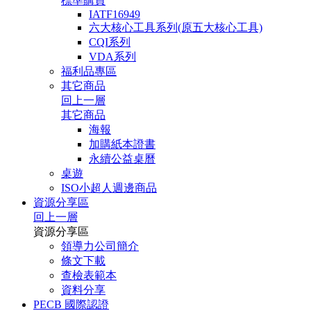
標準購買
IATF16949
六大核心工具系列(原五大核心工具)
CQI系列
VDA系列
福利品專區
其它商品
回上一層
其它商品
海報
加購紙本證書
永續公益桌曆
桌遊
ISO小超人週邊商品
資源分享區
回上一層
資源分享區
領導力公司簡介
條文下載
查檢表範本
資料分享
PECB 國際認證