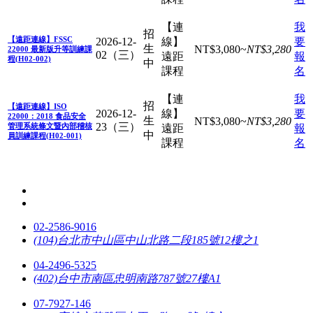
【連
我
招
【遠距連線】FSSC
2026-12-
線】
要
生
NT$
3,080
~
NT$
3,280
22000 最新版升等訓練課
02（三）
遠距
報
程(H02-002)
中
課程
名
【連
我
招
【遠距連線】ISO
2026-12-
線】
要
22000：2018 食品安全
生
NT$
3,080
~
NT$
3,280
23（三）
管理系統條文暨內部稽核
遠距
報
中
員訓練課程(H02-001)
課程
名
02-2586-9016
(104)台北市中山區中山北路二段185號12樓之1
04-2496-5325
(402)台中市南區忠明南路787號27樓A1
07-7927-146