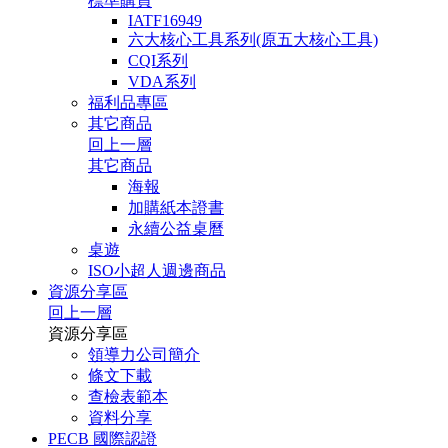
標準購買
IATF16949
六大核心工具系列(原五大核心工具)
CQI系列
VDA系列
福利品專區
其它商品
回上一層
其它商品
海報
加購紙本證書
永續公益桌曆
桌遊
ISO小超人週邊商品
資源分享區
回上一層
資源分享區
領導力公司簡介
條文下載
查檢表範本
資料分享
PECB 國際認證