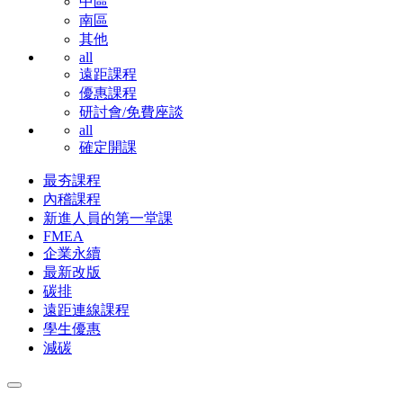
中區
南區
其他
all
遠距課程
優惠課程
研討會/免費座談
all
確定開課
最夯課程
內稽課程
新進人員的第一堂課
FMEA
企業永續
最新改版
碳排
遠距連線課程
學生優惠
減碳