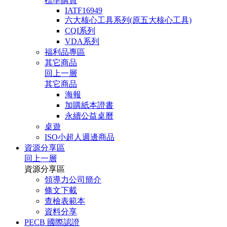
標準購買
IATF16949
六大核心工具系列(原五大核心工具)
CQI系列
VDA系列
福利品專區
其它商品
回上一層
其它商品
海報
加購紙本證書
永續公益桌曆
桌遊
ISO小超人週邊商品
資源分享區
回上一層
資源分享區
領導力公司簡介
條文下載
查檢表範本
資料分享
PECB 國際認證