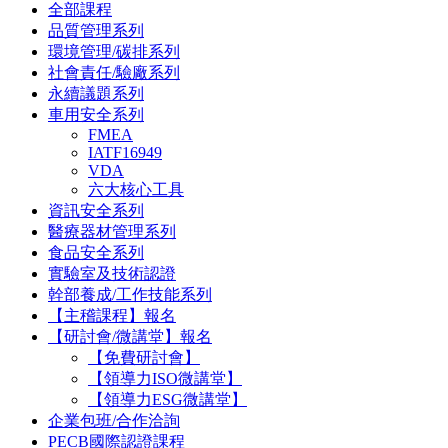
全部課程
品質管理系列
環境管理/碳排系列
社會責任/驗廠系列
永續議題系列
車用安全系列
FMEA
IATF16949
VDA
六大核心工具
資訊安全系列
醫療器材管理系列
食品安全系列
實驗室及技術認證
幹部養成/工作技能系列
【主稽課程】報名
【研討會/微講堂】報名
【免費研討會】
【領導力ISO微講堂】
【領導力ESG微講堂】
企業包班/合作洽詢
PECB國際認證課程