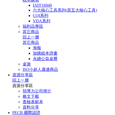
標準購買
IATF16949
六大核心工具系列(原五大核心工具)
CQI系列
VDA系列
福利品專區
其它商品
回上一層
其它商品
海報
加購紙本證書
永續公益桌曆
桌遊
ISO小超人週邊商品
資源分享區
回上一層
資源分享區
領導力公司簡介
條文下載
查檢表範本
資料分享
PECB 國際認證