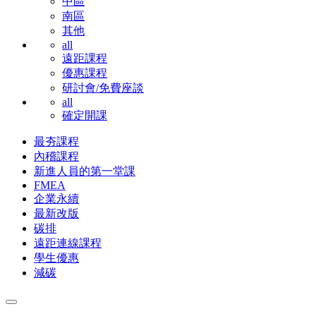
中區
南區
其他
all
遠距課程
優惠課程
研討會/免費座談
all
確定開課
最夯課程
內稽課程
新進人員的第一堂課
FMEA
企業永續
最新改版
碳排
遠距連線課程
學生優惠
減碳