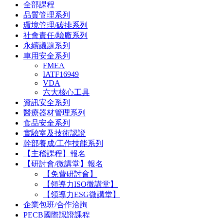
全部課程
品質管理系列
環境管理/碳排系列
社會責任/驗廠系列
永續議題系列
車用安全系列
FMEA
IATF16949
VDA
六大核心工具
資訊安全系列
醫療器材管理系列
食品安全系列
實驗室及技術認證
幹部養成/工作技能系列
【主稽課程】報名
【研討會/微講堂】報名
【免費研討會】
【領導力ISO微講堂】
【領導力ESG微講堂】
企業包班/合作洽詢
PECB國際認證課程