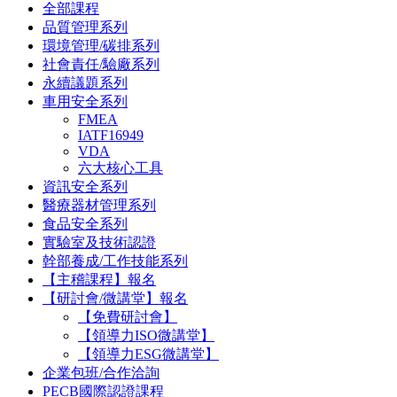
全部課程
品質管理系列
環境管理/碳排系列
社會責任/驗廠系列
永續議題系列
車用安全系列
FMEA
IATF16949
VDA
六大核心工具
資訊安全系列
醫療器材管理系列
食品安全系列
實驗室及技術認證
幹部養成/工作技能系列
【主稽課程】報名
【研討會/微講堂】報名
【免費研討會】
【領導力ISO微講堂】
【領導力ESG微講堂】
企業包班/合作洽詢
PECB國際認證課程