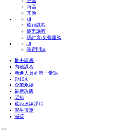
中區
南區
其他
all
遠距課程
優惠課程
研討會/免費座談
all
確定開課
最夯課程
內稽課程
新進人員的第一堂課
FMEA
企業永續
最新改版
碳排
遠距連線課程
學生優惠
減碳