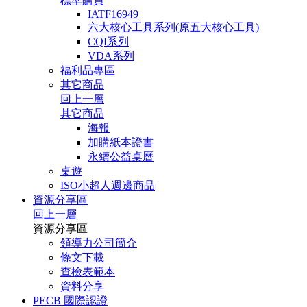
標準購買
IATF16949
六大核心工具系列(原五大核心工具)
CQI系列
VDA系列
福利品專區
其它商品
回上一層
其它商品
海報
加購紙本證書
永續公益桌曆
桌遊
ISO小超人週邊商品
資源分享區
回上一層
資源分享區
領導力公司簡介
條文下載
查檢表範本
資料分享
PECB 國際認證