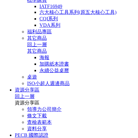
標準購買
IATF16949
六大核心工具系列(原五大核心工具)
CQI系列
VDA系列
福利品專區
其它商品
回上一層
其它商品
海報
加購紙本證書
永續公益桌曆
桌遊
ISO小超人週邊商品
資源分享區
回上一層
資源分享區
領導力公司簡介
條文下載
查檢表範本
資料分享
PECB 國際認證