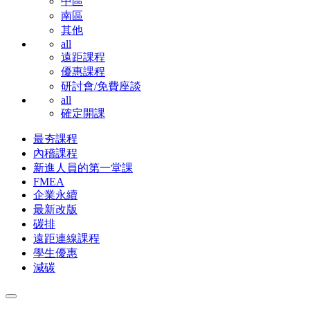
中區
南區
其他
all
遠距課程
優惠課程
研討會/免費座談
all
確定開課
最夯課程
內稽課程
新進人員的第一堂課
FMEA
企業永續
最新改版
碳排
遠距連線課程
學生優惠
減碳