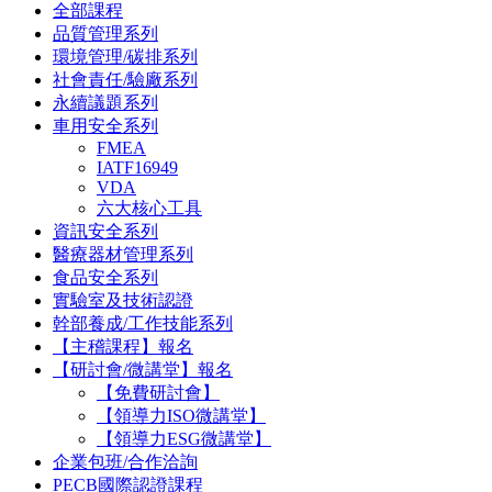
全部課程
品質管理系列
環境管理/碳排系列
社會責任/驗廠系列
永續議題系列
車用安全系列
FMEA
IATF16949
VDA
六大核心工具
資訊安全系列
醫療器材管理系列
食品安全系列
實驗室及技術認證
幹部養成/工作技能系列
【主稽課程】報名
【研討會/微講堂】報名
【免費研討會】
【領導力ISO微講堂】
【領導力ESG微講堂】
企業包班/合作洽詢
PECB國際認證課程