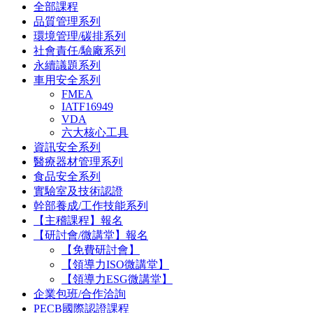
全部課程
品質管理系列
環境管理/碳排系列
社會責任/驗廠系列
永續議題系列
車用安全系列
FMEA
IATF16949
VDA
六大核心工具
資訊安全系列
醫療器材管理系列
食品安全系列
實驗室及技術認證
幹部養成/工作技能系列
【主稽課程】報名
【研討會/微講堂】報名
【免費研討會】
【領導力ISO微講堂】
【領導力ESG微講堂】
企業包班/合作洽詢
PECB國際認證課程