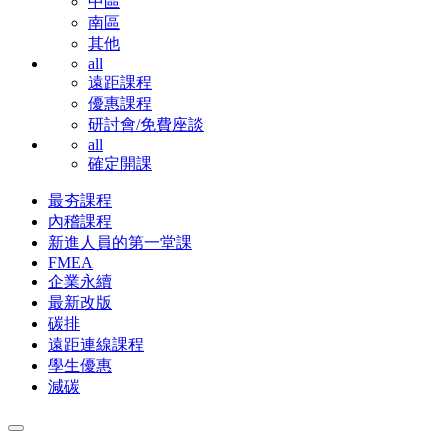
中區
南區
其他
all
遠距課程
優惠課程
研討會/免費座談
all
確定開課
最夯課程
內稽課程
新進人員的第一堂課
FMEA
企業永續
最新改版
碳排
遠距連線課程
學生優惠
減碳