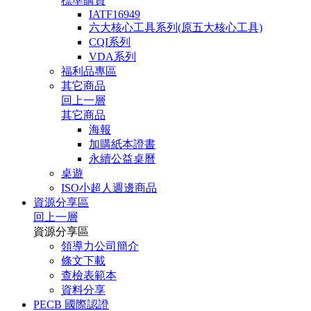
標準購買
IATF16949
六大核心工具系列(原五大核心工具)
CQI系列
VDA系列
福利品專區
其它商品
回上一層
其它商品
海報
加購紙本證書
永續公益桌曆
桌遊
ISO小超人週邊商品
資源分享區
回上一層
資源分享區
領導力公司簡介
條文下載
查檢表範本
資料分享
PECB 國際認證