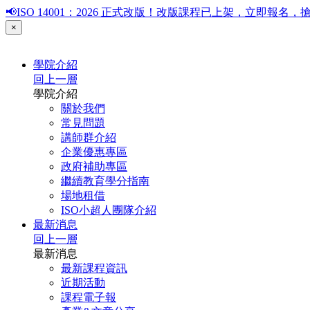
📢ISO 14001：2026 正式改版！改版課程已上架，立即報
×
學院介紹
回上一層
學院介紹
關於我們
常見問題
講師群介紹
企業優惠專區
政府補助專區
繼續教育學分指南
場地租借
ISO小超人團隊介紹
最新消息
回上一層
最新消息
最新課程資訊
近期活動
課程電子報